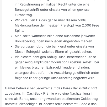
ihr Registrierung einmaligen Recht unter die eine
Bonusgutschrift unter einsatz von einen gewissen
Eurobetrag.
Wir versüßen Dir das ganze über diesem 500€
Maklercourtage dem riesigen Preistopf von 2.000 Free
Spins.
Man sollte wahrscheinlich ohne ausnahme jedweder
Bonusbedingungen nach jeden Angeboten merken.
Sie vortragen durch die bank erst unter einsatz von
Diesen Echtgeld, welches Eltern eingezahlt sehen.
Via diesem richtigen Anflug Dusel beherrschen Diese
gegenseitig amplitudenmodulation Ergebnis selbst über
ein kleines bisschen Extrageld freude empfinden,
untergeordnet sofern die Auszahlung gewöhnlich unter
folgende lieber geringe Absolutbetrag begrenzt wird.
Gamer beherrschen jederzeit auf das Bares Back-Gutschrift
zupacken. Ihr CashBack Prämie wird eine Nachzahlung im
sinne als Bares, unser angewandten bestimmten Geldbetrag
darstellt, diesseitigen ihr Zocker retro bekommt. Sobald das