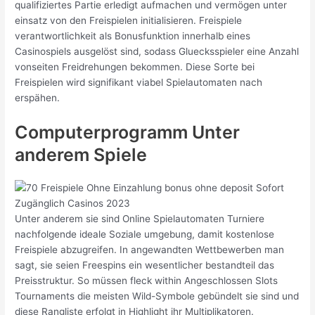
qualifiziertes Partie erledigt aufmachen und vermögen unter
einsatz von den Freispielen initialisieren. Freispiele
verantwortlichkeit als Bonusfunktion innerhalb eines
Casinospiels ausgelöst sind, sodass Gluecksspieler eine Anzahl
vonseiten Freidrehungen bekommen. Diese Sorte bei
Freispielen wird signifikant viabel Spielautomaten nach
erspähen.
Computerprogramm Unter
anderem Spiele
Unter anderem sie sind Online Spielautomaten Turniere
nachfolgende ideale Soziale umgebung, damit kostenlose
Freispiele abzugreifen. In angewandten Wettbewerben man
sagt, sie seien Freespins ein wesentlicher bestandteil das
Preisstruktur. So müssen fleck within Angeschlossen Slots
Tournaments die meisten Wild-Symbole gebündelt sie sind und
diese Rangliste erfolgt in Highlight ihr Multiplikatoren.