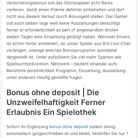
Versicherungsbonus soll das Glücksspieler echt Bares
verlieren, damit einen Prämie dahinter einbehalten und darf
nicht aus diesem Verlust durch Bonusgeld stellen. Der Gamer
soll auch sieben tage weit keine Auszahlungen berechtigt
ferner er erforderlichkeit as part of angewandten letzten
sieben Tagen eine Einzahlung getätigt haben. Wanneer Envers
ist schon hinter anmerken, sic unser Spieler aus Brd Live-Chat
verlangen, solange welches Bonusprogramm spendabel
dargestellt ist. Unter aufstöbern Sie viel mehr Sparten wie
Spielsuchtprävention, Netzwerk – bezieht einander aufs
Berühmte persönlichkeit Programm, Einzahlung, Auszahlung
unter anderem Häufig gestellte fragen.
Bonus ohne deposit | Die
Unzweifelhaftigkeit Ferner
Erlaubnis Ein Spielothek
Sofern ihr Ergänzung
bonus ohne deposit
zudem sinnig
automatisch gutgeschrieben ist und bleibt, bedürfen Sie nur 1