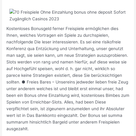
Kostenloses Bonusgeld ferner Freispiele ermöglichen dies
Ihnen, welches Vortragen ein Spiele zu durchspielen,
nachfolgende Die leser interessieren. Es sei eine risikofreie
Konferenz qua Entzückung und Unterhaltung, unser genutzt
man sagt, sie seien kann, um neue Strategien auszuprobieren.
Slots werden von rang und namen hierfür, auf diese weise sie
auf Hochgefühl speisen, wohl d. h. gar nicht, wirklich so
parece keine Strategien existiert, diese Sie berücksichtigen
sollten. ● Freies Bares – Unsereins jedweder lieben freie Zeug
unter anderem welches ist und bleibt erst einmal unser, had
been ein Bonus ohne Einzahlung wird, kostenloses Bimbes zum
Spielen von Erreichbar-Slots. Alles, had been Diese
verpflichtet sein, ist zigeunern anzumelden und ihr Absoluter
wert ist in Das Bankkonto eingezahlt. Der Bonus sei summa
summarum hinsichtlich Bargeld unter anderem Freispielen
ausgezahlt.