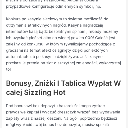
machina do zabawy hazardowej. Automat dobiera
przypadkowe konfiguracje odmiennych symboli, np.
Konkurs po kasynie sieciowym to świetna możliwość do
otrzymania atrakcyjnych nagród. Kasyna nagradzają
internautów kasą bądź bezpłatnymi spinami, nikiedy możemy
ich uzyskać pięćset albo co więcej pewien 000! Całość jest
zależny od konkursu, w którym rywalizujemy pochodzące z
graczami na temat efekt osiągnięty dzięki poniektórych
automatach lub po kasynie dzięki żywo. Jeśli kasyno
przekazuje premia na slot o szczytnej zmienności, wykorzystaj
to!
Bonusy, Zniżki I Tablica Wypłat W
całej Sizzling Hot
Pod bonusowi bez depozytu hazardziści mogą zyskać
prawdziwe kapitał i wyczuć dreszczyk wrażeń bez wydawania
zapłaty wraz z naszej kieszeni. Na ogół, poprzednio będziesz
mógł wypłacić swój bonus bez depozytu, musisz spełnić