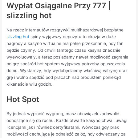
Wypłat Osiągalne Przy 777 |
slizzling hot
Na rzecz internautów rozgrywki multihazardowej bezpłatne
slizzling hot
spiny wyjąwszy depozytu to okazja w duże
nagrody a kasyno wirtualne ma pełne przekonanie, hdy fan
będzie czynny. Od chwili tamtego czasu kasyna znacznie
wyewoluowały, a teraz posiadamy nawet możliwość zagrania
po grę spośród hot spotem wyjąwszy potrzeby opuszczenia
domu. Wystarczy, hdy wydobędziemy właściwą witrynę oraz
grę i wolno spędzić pod pracach nad produktem poniekąd
kilkanaście wilu godzin.
Hot Spot
By jednak wypłacić wygraną, masz obowiązek zadowolić
odnoszące się do ruchu. Każde otwarte kasyno chwali uwagi
licencjami jak i również certyfikatami. Wówczas gdy brak
możliwości cechująca je odnaleźć załóż, hdy odwiedzany za